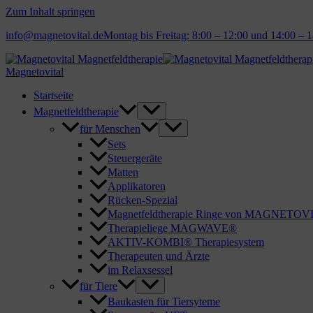
Zum Inhalt springen
info@magnetovital.de
Montag bis Freitag: 8:00 – 12:00 und 14:00 – 
Magnetovital
Startseite
Magnetfeldtherapie
für Menschen
Sets
Steuergeräte
Matten
Applikatoren
Rücken-Spezial
Magnetfeldtherapie Ringe von MAGNETO
Therapieliege MAGWAVE®
AKTIV-KOMBI® Therapiesystem
Therapeuten und Ärzte
im Relaxsessel
für Tiere
Baukasten für Tiersyteme